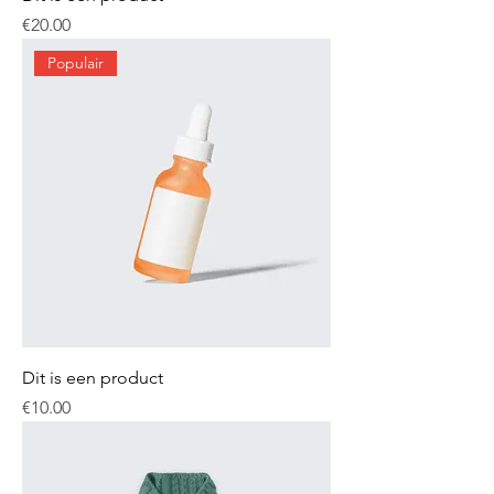
Price
€20.00
Populair
Dit is een product
Price
€10.00