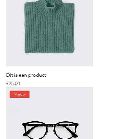
Dit is een product
Price
€25.00
Nieuw