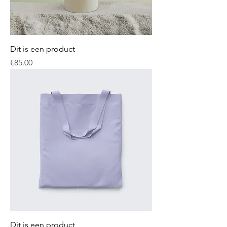
Dit is een product
Price
€85.00
Dit is een product