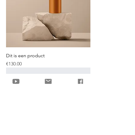
Dit is een product
Price
€130.00