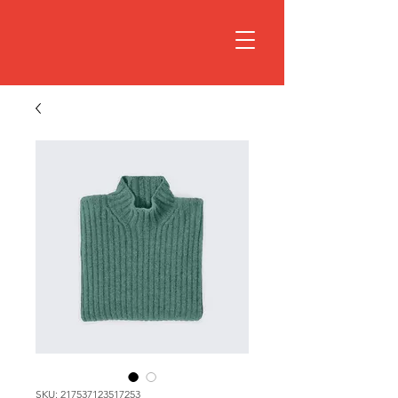
SKU: 217537123517253