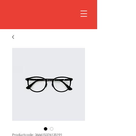
Productcode: 366615376135191