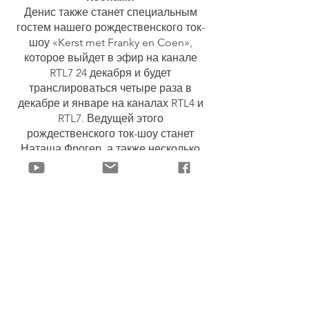
Денис также станет специальным
гостем нашего рождественского ток-
шоу «Kerst met Franky en Coen»,
которое выйдет в эфир на канале
RTL7 24 декабря и будет
транслироваться четыре раза в
декабре и январе на каналах RTL4 и
RTL7. Ведущей этого
рождественского ток-шоу станет
Наташа Фрогер, а также несколько
других известных голландских
личностей. К нам также
присоединится командующий
вооружёнными силами Нидерландов
генерал Онно Айхельсхайм. В эфире
мы поговорим о войне, о надежде и
о наших двух самых близких друзьях,
Алёне и Жене, погибших в
результате подлой атаки
беспилотников.