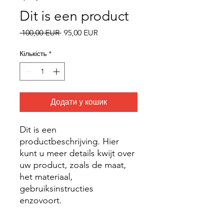
Dit is een product
Звичайна
За
 100,00 EUR 
95,00 EUR
ціна
розпродажем
Кількість
*
Додати у кошик
Dit is een 
productbeschrijving. Hier 
kunt u meer details kwijt over 
uw product, zoals de maat, 
het materiaal, 
gebruiksinstructies 
enzovoort.