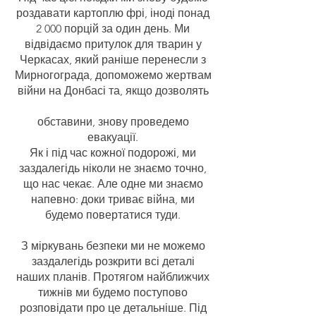
роздавати картоплю фрі, іноді понад
2 000 порцій за один день. Ми
відвідаємо притулок для тварин у
Черкасах, який раніше перенесли з
Мирногограда, допоможемо жертвам
війни на Донбасі та, якщо дозволять
обставини, знову проведемо
евакуації.
Як і під час кожної подорожі, ми
заздалегідь ніколи не знаємо точно,
що нас чекає. Але одне ми знаємо
напевно: доки триває війна, ми
будемо повертатися туди.
З міркувань безпеки ми не можемо
заздалегідь розкрити всі деталі
наших планів. Протягом найближчих
тижнів ми будемо поступово
розповідати про це детальніше. Під