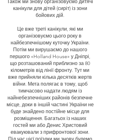
Також ми знову організовуємо дитячі
канікули для дітей (сиріт) із зони
бойових дій.
Це вже треті канікули, які ми
організовуємо цього року в
найбезпечнішому куточку України.
Потім ми вирушаємо до нашого
першого «Holland House» у Дніпрі,
що розташований приблизно за 80
кілометрів від лінії фронту. Тут ми
вже прийняли кілька десятків жертв
війни. Мета полягає в тому, щоб
тимчасово надати людям із
найнебезпечніших районів безпечне
місце, доки в іншій частині України не
буде знайдено постійне місце для
розміщення. Багатьох із наших
гостей ми або Денис Христовий
евакуювали з прифронтової зони.
Під час цієї поїздки ми знову будемо