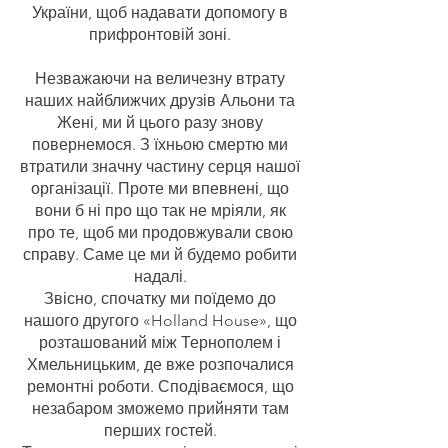
України, щоб надавати допомогу в
прифронтовій зоні.
Незважаючи на величезну втрату
наших найближчих друзів Альони та
Жені, ми й цього разу знову
повернемося. З їхньою смертю ми
втратили значну частину серця нашої
організації. Проте ми впевнені, що
вони б ні про що так не мріяли, як
про те, щоб ми продовжували свою
справу. Саме це ми й будемо робити
надалі.
Звісно, спочатку ми поїдемо до
нашого другого «Holland House», що
розташований між Тернополем і
Хмельницьким, де вже розпочалися
ремонтні роботи. Сподіваємося, що
незабаром зможемо прийняти там
перших гостей.