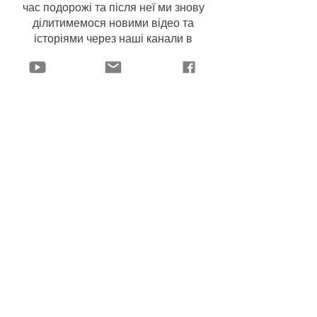
час подорожі та після неї ми знову
ділитимемося новими відео та
історіями через наші канали в
соціальних мережах.
Хочете бути в курсі нашої діяльності?
Тоді підпишіться на нашу
розсилку
та стежте за нами на YouTube.
Будьте в курсі
Допомога і
стати донором
пожертвувати зараз