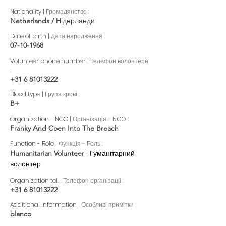
Nationality |
Громадянство :
Netherlands /
Нідерланди
Date of birth |
Дата народження :
07-10-1968
Volunteer phone number |
Телефон волонтера
:
+31 6 81013222
Blood type |
Група крові :
B+
Organization - NGO |
Організація -
NGO :
Franky And Coen Into The Breach
Function - Role |
Функція - Роль :
| Гуманітарний
Humanitarian Volunteer
волонтер
Organization tel. |
Телефон організації :
+31 6 81013222
Additional Information |
Особливі примітки :
blanco