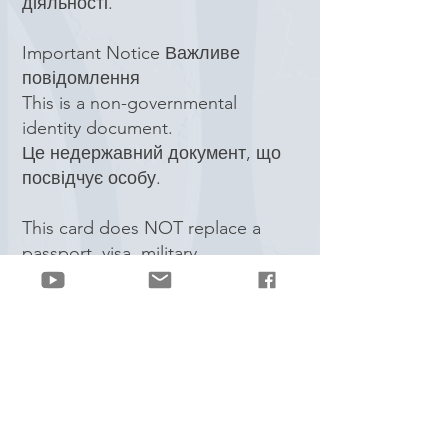
діяльності.
Important Notice Важливе
повідомлення
This is a non-governmental
identity document.
Це недержавний документ, що
посвідчує особу.
This card does NOT replace a
passport, visa, military
accreditation, permit or official
government identification
document.
Ця картка НЕ замінює паспорт,
візу, військову акредитацію,
дозвіл або офіційний державний
документ.